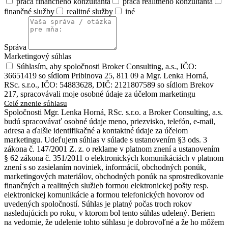
práca finančného konzultanta
práca realitného konzultanta
finančné služby
realitné služby
iné
Správa
Marketingový súhlas
Súhlasím, aby spoločnosti Broker Consulting, a.s., IČO:
36651419 so sídlom Pribinova 25, 811 09 a Mgr. Lenka Horná,
RSc. s.r.o., IČO: 54883628, DIČ: 2121807589 so sídlom Brekov
217, spracovávali moje osobné údaje za účelom marketingu
Celé znenie súhlasu
Spoločnosti Mgr. Lenka Horná, RSc. s.r.o. a Broker Consulting, a.s.
budú spracovávať osobné údaje meno, priezvisko, telefón, e-mail,
adresa a ďalšie identifikačné a kontaktné údaje za účelom
marketingu. Udeľujem súhlas v súlade s ustanovením §3 ods. 3
zákona č. 147/2001 Z. z. o reklame v platnom znení a ustanovením
§ 62 zákona č. 351/2011 o elektronických komunikáciách v platnom
znení s so zasielaním noviniek, informácií, obchodných ponúk,
marketingových materiálov, obchodných ponúk na sprostredkovanie
finančných a realitných služieb formou elektronickej pošty resp.
elektronickej komunikácie a formou telefonických hovorov od
uvedených spoločností. Súhlas je platný počas troch rokov
nasledujúcich po roku, v ktorom bol tento súhlas udelený. Beriem
na vedomie, že udelenie tohto súhlasu je dobrovoľné a že ho môžem