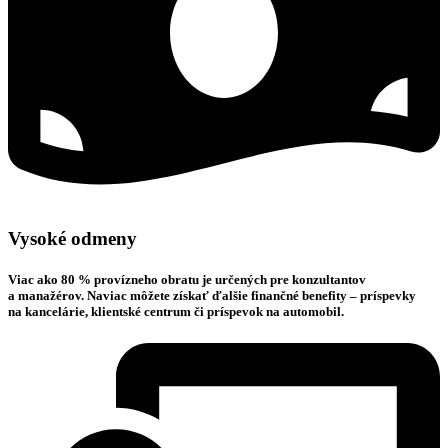
Vysoké odmeny
Viac ako 80 % provízneho obratu je určených pre konzultantov
a manažérov. Naviac môžete získať ďalšie
finančné benefity
– príspevky
na kancelárie, klientské centrum či príspevok na automobil.