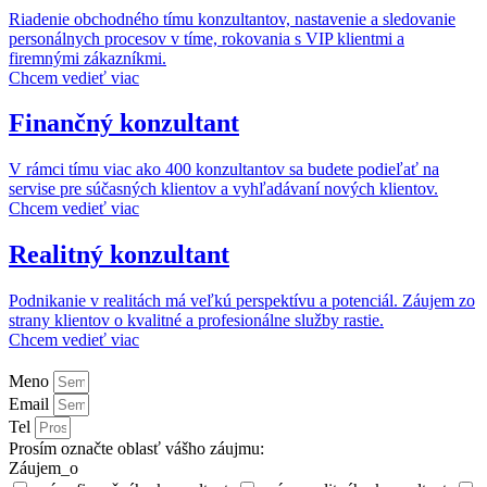
Riadenie obchodného tímu konzultantov, nastavenie a sledovanie
personálnych procesov v tíme, rokovania s VIP klientmi a
firemnými zákazníkmi.
Chcem vedieť viac
Finančný konzultant
V rámci tímu viac ako 400 konzultantov sa budete podieľať na
servise pre súčasných klientov a vyhľadávaní nových klientov.
Chcem vedieť viac
Realitný konzultant
Podnikanie v realitách má veľkú perspektívu a potenciál. Záujem zo
strany klientov o kvalitné a profesionálne služby rastie.
Chcem vedieť viac
Meno
Email
Tel
Prosím označte oblasť vášho záujmu:
Záujem_o