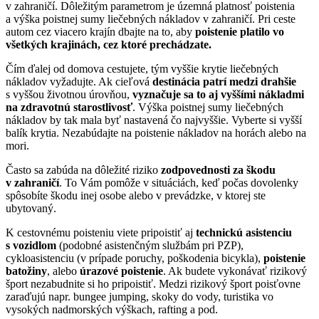
v zahraničí. Dôležitým parametrom je územná platnosť poistenia
a výška poistnej sumy liečebných nákladov v zahraničí. Pri ceste
autom cez viacero krajín dbajte na to, aby
poistenie platilo vo
všetkých krajinách, cez ktoré prechádzate.
Čím ďalej od domova cestujete, tým vyššie krytie liečebných
nákladov vyžadujte. Ak cieľová
destinácia patrí medzi drahšie
s vyššou životnou úrovňou,
vyznačuje sa to aj vyššími nákladmi
na zdravotnú starostlivosť
. Výška poistnej sumy liečebných
nákladov by tak mala byť nastavená čo najvyššie. Vyberte si vyšší
balík krytia. Nezabúdajte na poistenie nákladov na horách alebo na
mori.
Často sa zabúda na dôležité riziko
zodpovednosti za škodu
v zahraničí
. To Vám pomôže v situáciách, keď počas dovolenky
spôsobíte škodu inej osobe alebo v prevádzke, v ktorej ste
ubytovaný.
K cestovnému poisteniu viete pripoistiť aj
technickú asistenciu
s vozidlom
(podobné asistenčným službám pri PZP),
cykloasistenciu (v prípade poruchy, poškodenia bicykla),
poistenie
batožiny
, alebo
úrazové poistenie
. Ak budete vykonávať rizikový
šport nezabudnite si ho pripoistiť. Medzi rizikový šport poisťovne
zaraďujú napr. bungee jumping, skoky do vody, turistika vo
vysokých nadmorských výškach, rafting a pod.