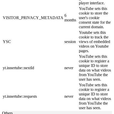
player interface.
YouTube sets this
cookie to store the
6
VISITOR_PRIVACY_METADATA
user's cookie
months
consent state for the
current domain.
Youtube sets this
cookie to track the
YSC
session
views of embedded
videos on Youtube
pages.
YouTube sets this
cookie to register a
unique ID to store
yt.innertube::nextId
never
data on what videos
from YouTube the
user has seen.
YouTube sets this
cookie to register a
unique ID to store
yt.innertube::requests
never
data on what videos
from YouTube the
user has seen.
Others