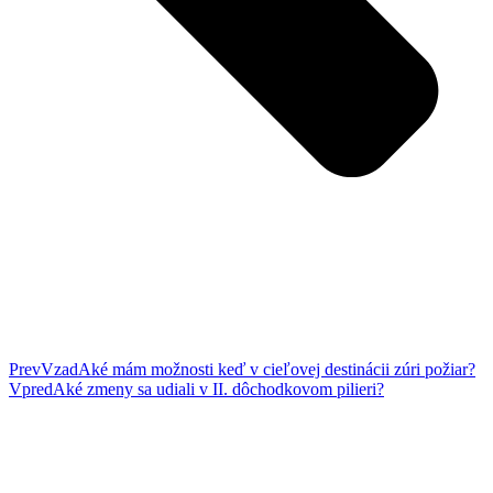
Prev
Vzad
Aké mám možnosti keď v cieľovej destinácii zúri požiar?
Vpred
Aké zmeny sa udiali v II. dôchodkovom pilieri?