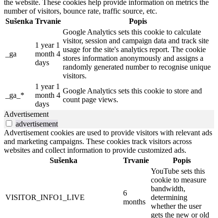
the website. These cookies help provide information on metrics the
number of visitors, bounce rate, traffic source, etc.
Sušenka
Trvanie
Popis
Google Analytics sets this cookie to calculate
visitor, session and campaign data and track site
1 year 1
usage for the site's analytics report. The cookie
_ga
month 4
stores information anonymously and assigns a
days
randomly generated number to recognise unique
visitors.
1 year 1
Google Analytics sets this cookie to store and
_ga_*
month 4
count page views.
days
Advertisement
advertisement
Advertisement cookies are used to provide visitors with relevant ads
and marketing campaigns. These cookies track visitors across
websites and collect information to provide customized ads.
Sušenka
Trvanie
Popis
YouTube sets this
cookie to measure
bandwidth,
6
VISITOR_INFO1_LIVE
determining
months
whether the user
gets the new or old