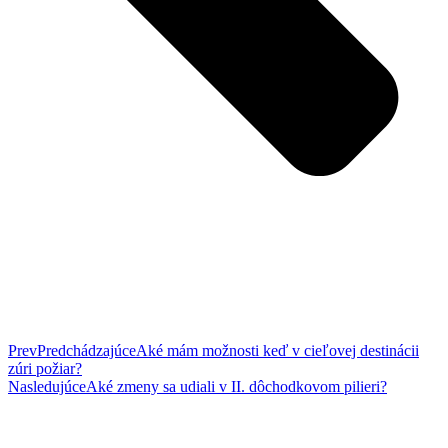
Prev
Predchádzajúce
Aké mám možnosti keď v cieľovej destinácii
zúri požiar?
Nasledujúce
Aké zmeny sa udiali v II. dôchodkovom pilieri?