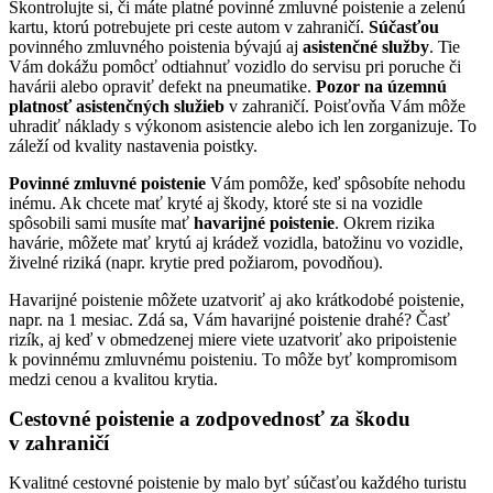
Skontrolujte si, či máte platné povinné zmluvné poistenie a zelenú
kartu, ktorú potrebujete pri ceste autom v zahraničí.
Súčasťou
povinného zmluvného poistenia bývajú aj
asistenčné služby
. Tie
Vám dokážu pomôcť odtiahnuť vozidlo do servisu pri poruche či
havárii alebo opraviť defekt na pneumatike.
Pozor na územnú
platnosť asistenčných služieb
v zahraničí. Poisťovňa Vám môže
uhradiť náklady s výkonom asistencie alebo ich len zorganizuje. To
záleží od kvality nastavenia poistky.
Povinné zmluvné poistenie
Vám pomôže, keď spôsobíte nehodu
inému. Ak chcete mať kryté aj škody, ktoré ste si na vozidle
spôsobili sami musíte mať
havarijné poistenie
. Okrem rizika
havárie, môžete mať krytú aj krádež vozidla, batožinu vo vozidle,
živelné riziká (napr. krytie pred požiarom, povodňou).
Havarijné poistenie môžete uzatvoriť aj ako krátkodobé poistenie,
napr. na 1 mesiac. Zdá sa, Vám havarijné poistenie drahé? Časť
rizík, aj keď v obmedzenej miere viete uzatvoriť ako pripoistenie
k povinnému zmluvnému poisteniu. To môže byť kompromisom
medzi cenou a kvalitou krytia.
Cestovné poistenie a zodpovednosť za škodu
v zahraničí
Kvalitné cestovné poistenie by malo byť súčasťou každého turistu