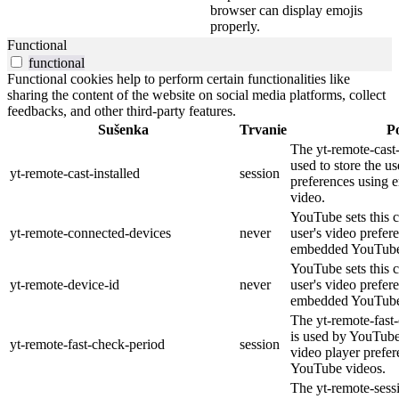
browser can display emojis
properly.
Functional
functional
Functional cookies help to perform certain functionalities like
sharing the content of the website on social media platforms, collect
feedbacks, and other third-party features.
Sušenka
Trvanie
P
The yt-remote-cast-
used to store the us
yt-remote-cast-installed
session
preferences using
video.
YouTube sets this c
yt-remote-connected-devices
never
user's video prefer
embedded YouTube
YouTube sets this c
yt-remote-device-id
never
user's video prefer
embedded YouTube
The yt-remote-fast
is used by YouTube 
yt-remote-fast-check-period
session
video player prefe
YouTube videos.
The yt-remote-sess